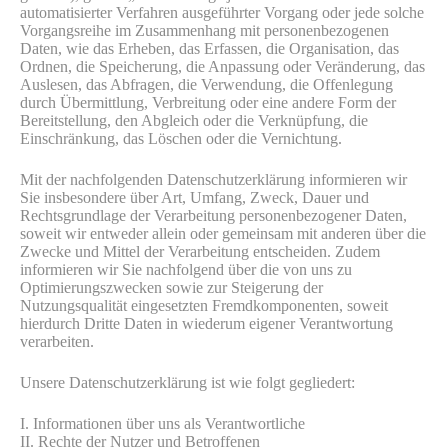
automatisierter Verfahren ausgeführter Vorgang oder jede solche
Vorgangsreihe im Zusammenhang mit personenbezogenen
Daten, wie das Erheben, das Erfassen, die Organisation, das
Ordnen, die Speicherung, die Anpassung oder Veränderung, das
Auslesen, das Abfragen, die Verwendung, die Offenlegung
durch Übermittlung, Verbreitung oder eine andere Form der
Bereitstellung, den Abgleich oder die Verknüpfung, die
Einschränkung, das Löschen oder die Vernichtung.
Leistungen
Mit der nachfolgenden Datenschutzerklärung informieren wir
Wärmedämmsysteme (WDVS)
Sie insbesondere über Art, Umfang, Zweck, Dauer und
Putz (außen und innen)
Rechtsgrundlage der Verarbeitung personenbezogener Daten,
soweit wir entweder allein oder gemeinsam mit anderen über die
Stuckarbeiten
Zwecke und Mittel der Verarbeitung entscheiden. Zudem
informieren wir Sie nachfolgend über die von uns zu
Trockenbau
Optimierungszwecken sowie zur Steigerung der
Gerüstbau
Nutzungsqualität eingesetzten Fremdkomponenten, soweit
hierdurch Dritte Daten in wiederum eigener Verantwortung
Malerarbeiten
verarbeiten.
Fassadenanstriche
Unsere Datenschutzerklärung ist wie folgt gegliedert:
Altbausanierung
Asbestsanierung nach TRGS 519
I. Informationen über uns als Verantwortliche
II. Rechte der Nutzer und Betroffenen