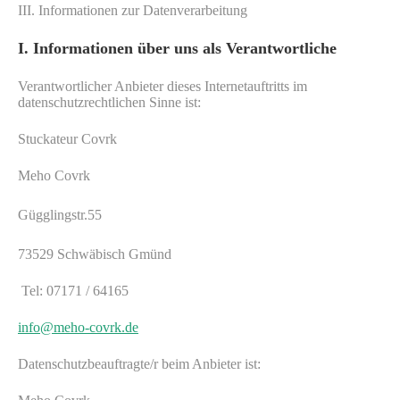
III. Informationen zur Datenverarbeitung
Neuigkeiten
I. Informationen über uns als Verantwortliche
Die Wohnbedürfnis - Analyse
Rund 80% unserer Lebenszeit verbringen wir in
Verantwortlicher Anbieter dieses Internetauftritts im
geschlossenen R&auml;umen.
datenschutzrechtlichen Sinne ist:
Stuckateur Covrk
Wärmedämmung: Neue Studie zur Wirtschaftlichkeit
Meho Covrk
Wann rechnet sich eine D&auml;mmung?
Gügglingstr.55
73529 Schwäbisch Gmünd
Deutsche Stuckateure sind Europameister
Gold bei den EuroSkills 2014 f&uuml;r die deutschen
Tel: 07171 / 64165
Stuckateure
.
info@meho-covrk.de
Datenschutzbeauftragte/r beim Anbieter ist: