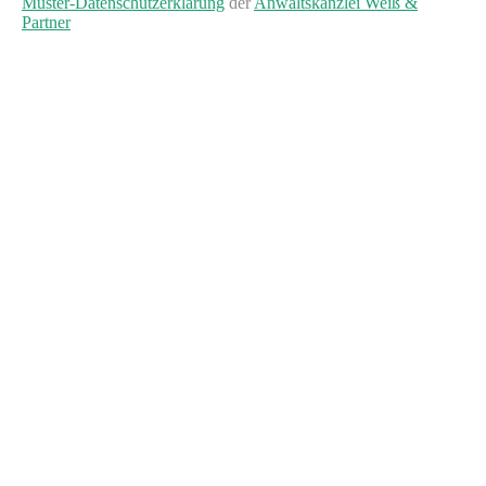
Muster-Datenschutzerklärung
der
Anwaltskanzlei Weiß &
Partner