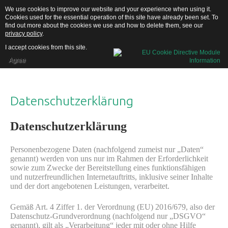
We use cookies to improve our website and your experience when using it.
Cookies used for the essential operation of this site have already been set. To
find out more about the cookies we use and how to delete them, see our
privacy policy
.
I accept cookies from this site.
Agree
Home
Datenschutzerklärung
Datenschutzerklärung
Über uns
Personenbezogene Daten (nachfolgend zumeist nur „Daten“
genannt) werden von uns nur im Rahmen der Erforderlichkeit
sowie zum Zwecke der Bereitstellung eines funktionsfähigen
und nutzerfreundlichen Internetauftritts, inklusive seiner Inhalte
und der dort angebotenen Leistungen, verarbeitet.
Gemäß Art. 4 Ziffer 1. der Verordnung (EU) 2016/679, also der
Datenschutz-Grundverordnung (nachfolgend nur „DSGVO“
genannt), gilt als „Verarbeitung“ jeder mit oder ohne Hilfe