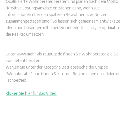
Qualifizierte Wohnberater beraten und planen nach dem Motto
"Kreative Lösungsansätze entstehen dann, wenn alle
Informationen über den späteren Bewohner bzw. Nutzer
zusammengetragen sind." So lassen sich gemeinsam entwickelte
Ideen und Lösungen mit einer Wohnbedürfnisanalyse optimal in
die Realität umsetzen.
Leistungen
Wärmedämmsysteme (WDVS)
Unter www.mehr-als-rauputz.de finden Sie Wohnberater, die Sie
kompetent beraten.
Putz (außen und innen)
Wählen Sie unter der Kategorie Betriebssuche die Gruppe
Stuckarbeiten
"Wohnberater" und finden Sie in Ihrer Region einen qualifizierten
Trockenbau
Fachbetrieb
Gerüstbau
Klicken Sie hier für das Video
Malerarbeiten
Fassadenanstriche
Altbausanierung
Asbestsanierung nach TRGS 519