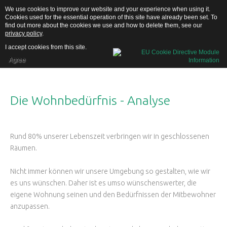
We use cookies to improve our website and your experience when using it.
Cookies used for the essential operation of this site have already been set. To
find out more about the cookies we use and how to delete them, see our
privacy policy
.
I accept cookies from this site.
Agree
Home
Die
Wohnbedürfnis
-
Analyse
Über uns
Rund 80% unserer Lebenszeit verbringen wir in geschlossenen
Räumen.
Nicht immer können wir unsere Umgebung so gestalten, wie wir
es uns wünschen. Daher ist es umso wünschenswerter, die
eigene Wohnung seinen und den Bedürfnissen der Mitbewohner
anzupassen.