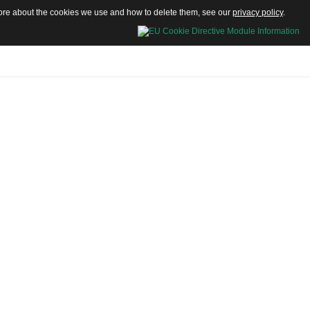
 more about the cookies we use and how to delete them, see our
privacy policy
.
stungen
Referenzen
Kontakt
Impressum
Qualität
en wir in
r
g?
ameister
 die deutschen